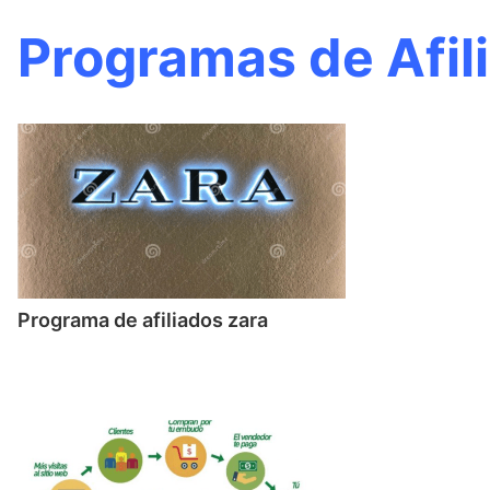
Programas de Afil
Programa de afiliados zara