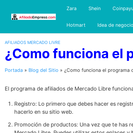
Saltar
Zara
Shein
Coinpay
al
contenido
Hotmart
Idea de negoci
AFILIADOS MERCADO LIVRE
¿Como funciona el p
Portada
»
Blog del Sitio
»
¿Como funciona el programa de
El programa de afiliados de Mercado Libre funciona
Registro: Lo primero que debes hacer es regist
hacerlo en su sitio web.
Promoción de productos: Una vez que te has r
Mercado Libre. Puedes utilizar estos enlaces y 